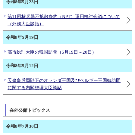
令和8年5月23日
第11回核兵器不拡散条約（NPT）運用検討会議について
（外務大臣談話）
令和8年5月19日
高市総理大臣の韓国訪問（5月19日～20日）
令和8年5月12日
天皇皇后両陛下のオランダ王国及びベルギー王国御訪問
に関する内閣総理大臣談話
在外公館トピックス
令和8年7月30日