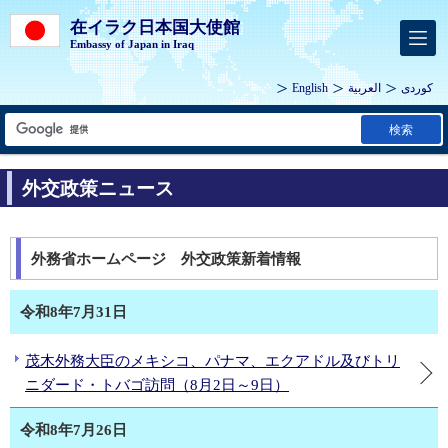
在イラク日本国大使館
Embassy of Japan in Iraq
English
العربية
كوردى
検索
外交政策ニュース
外務省ホームページ 外交政策新着情報
令和8年7月31日
茂木外務大臣のメキシコ、パナマ、エクアドル及びトリ
ニダード・トバゴ訪問（8月2日～9日）
令和8年7月26日