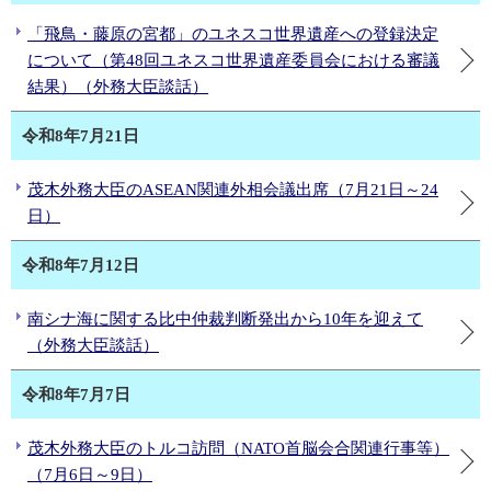
「飛鳥・藤原の宮都」のユネスコ世界遺産への登録決定
について（第48回ユネスコ世界遺産委員会における審議
結果）（外務大臣談話）
令和8年7月21日
茂木外務大臣のASEAN関連外相会議出席（7月21日～24
日）
令和8年7月12日
南シナ海に関する比中仲裁判断発出から10年を迎えて
（外務大臣談話）
令和8年7月7日
茂木外務大臣のトルコ訪問（NATO首脳会合関連行事等）
（7月6日～9日）